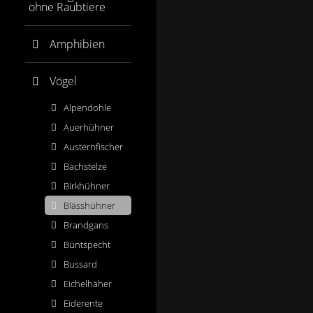
ohne Raubtiere
Amphibien
Vögel
Alpendohle
Auerhühner
Austernfischer
Bachstelze
Birkhühner
Blässhühner
Brandgans
Buntspecht
Bussard
Eichelhäher
Eiderente