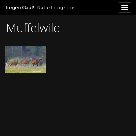
Toggl
naviga
Muffelwild