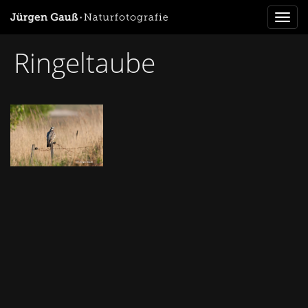
Toggl
naviga
Ringeltaube