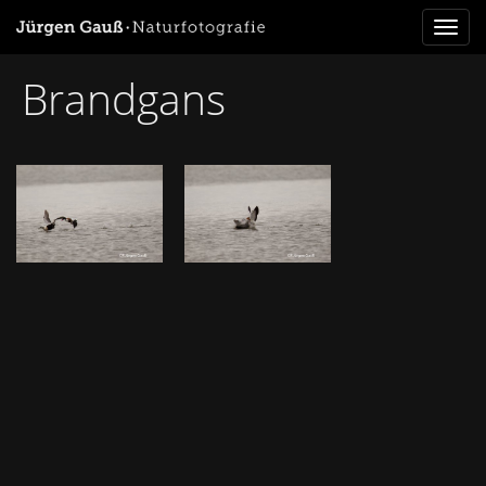
Toggl
naviga
Brandgans