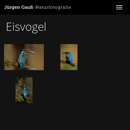
Toggl
naviga
Eisvogel