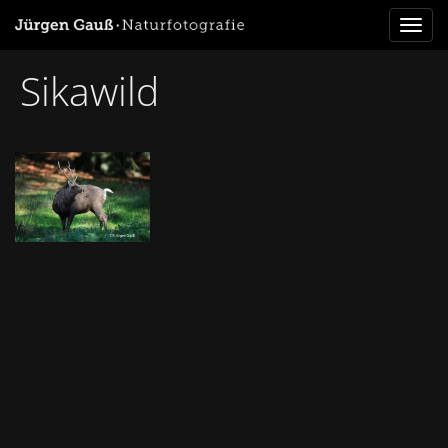
Toggl
naviga
Sikawild